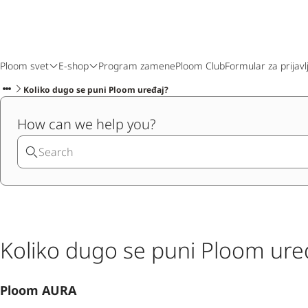
Ploom svet
E-shop
Program zamene
Ploom Club
Formular za prijavl
Koliko dugo se puni Ploom uređaj?
How can we help you?
Koliko dugo se puni Ploom ure
Ploom AURA