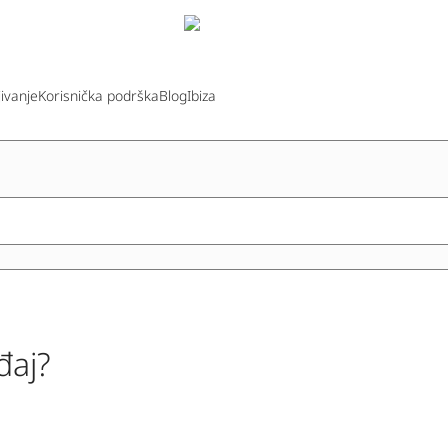
jivanje
Korisnička podrška
Blog
Ibiza
đaj?