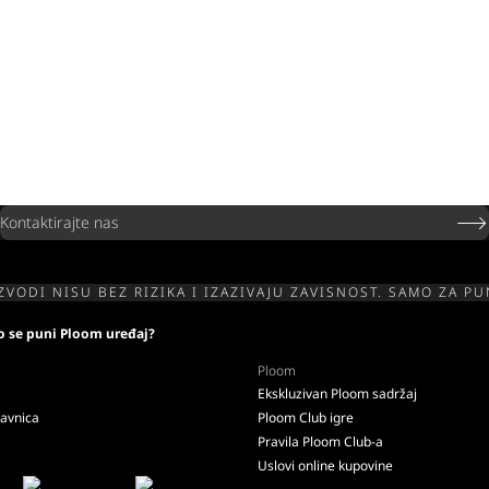
Kontaktirajte nas
ZVODI NISU BEZ RIZIKA I IZAZIVAJU ZAVISNOST. SAMO ZA P
o se puni Ploom uređaj?
Ploom
Ekskluzivan Ploom sadržaj
davnica
Ploom Club igre
Pravila Ploom Club-a
Uslovi online kupovine