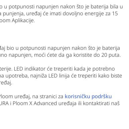
 u potpunosti napunjen nakon što je baterija bila u
punjenja, uređaj će imati dovoljno energije za 15
loom Aplikacije.
j bio u potpunosti napunjen nakon što je baterija
no napunjen, moći ćete da ga koristite do 20 puta.
terije. LED indikator će treperiti kada je potrebno
 upotreba, najniža LED linija će treperiti kako biste
eđaj.
Ploom uređaj, na stranici za
korisničku podršku
RA i Ploom X Advanced uređaja ili kontaktirati naš