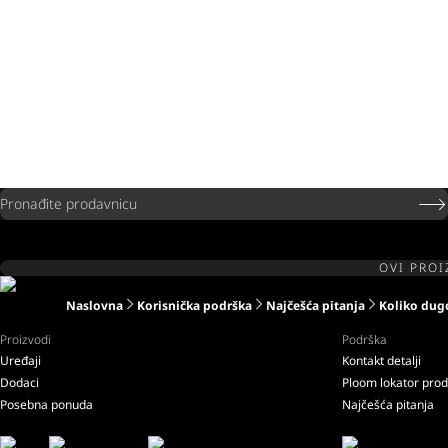
Pronađite prodavnicu
OVI PROI
Naslovna
Korisnička podrška
Najčešća pitanja
Koliko dug
Proizvodi
Podrška
Uređaji
Kontakt detalji
Dodaci
Ploom lokator pro
Posebna ponuda
Najčešća pitanja