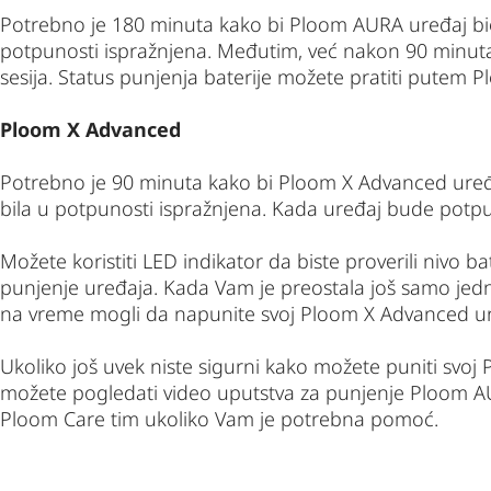
Potrebno je 180 minuta kako bi Ploom AURA uređaj bio
potpunosti ispražnjena. Međutim, već nakon 90 minuta 
sesija. Status punjenja baterije možete pratiti putem P
Ploom X Advanced
Potrebno je 90 minuta kako bi Ploom X Advanced uređa
bila u potpunosti ispražnjena. Kada uređaj bude potpu
Možete koristiti LED indikator da biste proverili nivo ba
punjenje uređaja. Kada Vam je preostala još samo jedna
na vreme mogli da napunite svoj Ploom X Advanced ur
Ukoliko još uvek niste sigurni kako možete puniti svoj 
možete pogledati video uputstva za punjenje Ploom AU
Ploom Care tim ukoliko Vam je potrebna pomoć.