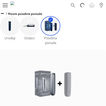
Ploom svet
E-shop
Ploom posebne ponude
Program zamene
Ploom Club
Formular za prijavljivanje
Korisnička podrška
Uređaji
Dodaci
Posebna
Blog
ponuda
Ibiza
SRPSKI