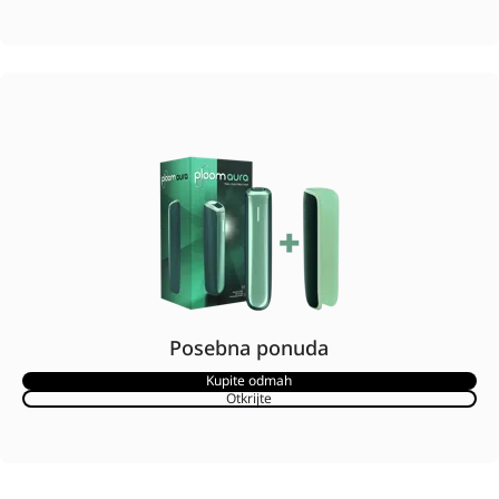
Posebna ponuda
Kupite odmah
Otkrijte