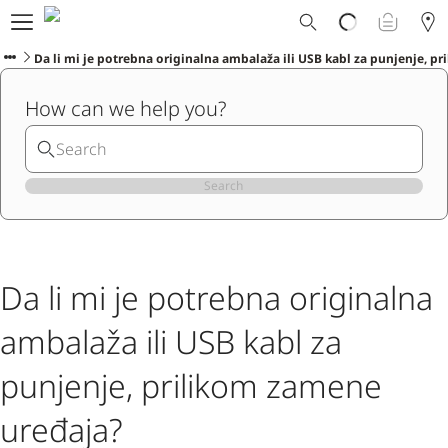
Ploom svet
E-shop
Da li mi je potrebna originalna ambalaža ili USB kabl za punjenje, p
Program zamene
How can we help you?
Ploom Club
Formular za prijavljivanje
Korisnička podrška
Blog
Search
Ibiza
Da li mi je potrebna originalna
SRPSKI
ambalaža ili USB kabl za
punjenje, prilikom zamene
uređaja?