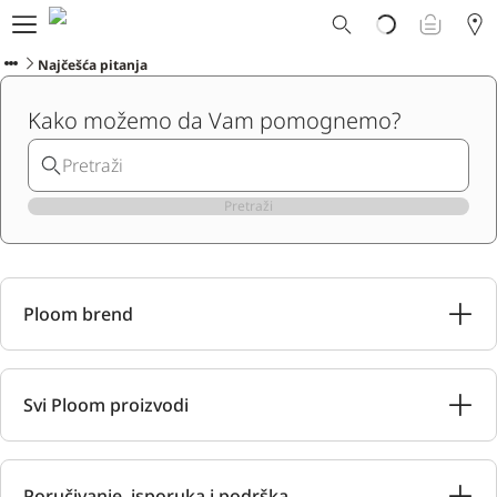
Ploom svet
E-shop
Najčešća pitanja
Program zamene
Kako možemo da Vam pomognemo?
Ploom Club
Formular za prijavljivanje
Korisnička podrška
Blog
Pretraži
Ibiza
Ploom brend
SRPSKI
Svi Ploom proizvodi
Poručivanje, isporuka i podrška