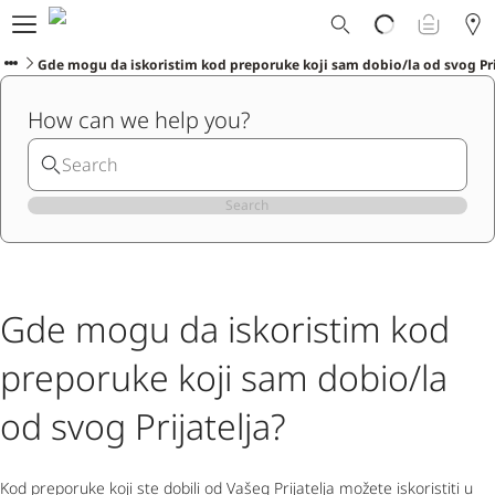
Ploom svet
E-shop
Gde mogu da iskoristim kod preporuke koji sam dobio/la od svog Pri
Program zamene
How can we help you?
Ploom Club
Formular za prijavljivanje
Korisnička podrška
Blog
Search
Ibiza
Gde mogu da iskoristim kod
SRPSKI
preporuke koji sam dobio/la
od svog Prijatelja?
Kod preporuke koji ste dobili od Vašeg Prijatelja možete iskoristiti u