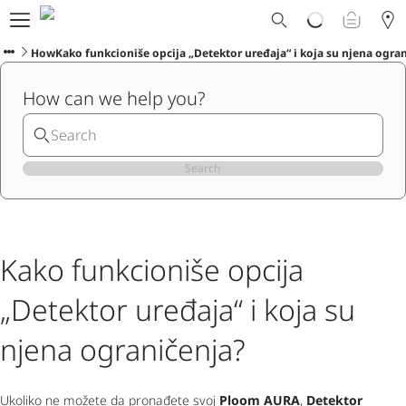
Ploom svet
E-shop
HowKako funkcioniše opcija „Detektor uređaja“ i koja su njena ogran
Program zamene
How can we help you?
Ploom Club
Formular za prijavljivanje
Korisnička podrška
Blog
Search
Ibiza
Kako funkcioniše opcija
SRPSKI
„Detektor uređaja“ i koja su
njena ograničenja?
Ukoliko ne možete da pronađete svoj
Ploom AURA
,
Detektor