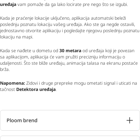
uređaja
vam pomaže da ga lako locirate pre nego što se izgubi.
Kada je praćenje lokacije uključeno, aplikacija automatski beleži
poslednju poznatu lokaciju vašeg uređaja. Ako ste ga negde ostavili,
jednostavno otvorite aplikaciju i pogledajte njegovu poslednju poznatu
lokaciju na mapi.
Kada se nađete u dometu od
30 metara
od uređaja koji je povezan
sa aplikacijom, aplikacija će vam pružiti precizniju informaciju o
udaljenosti. Što ste bliže uređaju, animacija talasa na ekranu postaće
brža.
Napomena:
Zidovi i druge prepreke mogu ometati signal i uticati na
tačnost
Detektora uređaja
.
Ploom brend