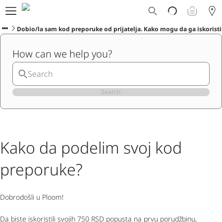
Ploom svet
E-shop
Dobio/la sam kod preporuke od prijatelja. Kako mogu da ga iskorist
Program zamene
How can we help you?
Ploom Club
Formular za prijavljivanje
Korisnička podrška
Blog
Search
Ibiza
Kako da podelim svoj kod
SRPSKI
preporuke?
Dobrodošli u Ploom!
Da biste iskoristili svojih 750 RSD popusta na prvu porudžbinu,