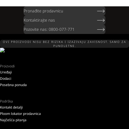
Pronađite prodavnicu
Kontaktirajte nas
Pozovite nas: 0800-077-771
OVI PROIZVODI NISU BEZ RIZIKA I IZAZIVAJU ZAVISNOST. SAMO ZA
PUNOLETNE.
Proizvodi
Uređaji
Dodaci
Posebna ponuda
Podrška
Kontakt detalji
Ploom lokator prodavnica
Najčešća pitanja