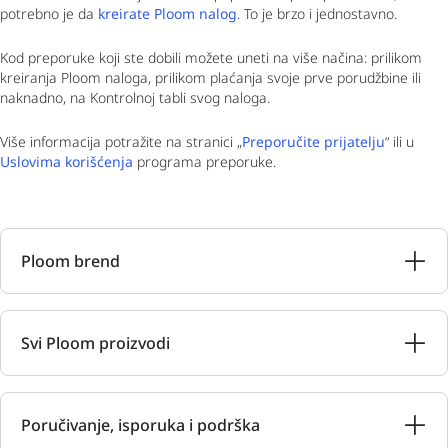
potrebno je da
kreirate Ploom nalog
. To je brzo i jednostavno.
Kod preporuke koji ste dobili možete uneti na više načina: prilikom
kreiranja Ploom naloga, prilikom plaćanja svoje prve porudžbine ili
naknadno, na Kontrolnoj tabli svog naloga.
Više informacija potražite na stranici „
Preporučite prijatelju
“ ili u
Uslovima korišćenja
programa preporuke.
Ploom brend
Svi Ploom proizvodi
Poručivanje, isporuka i podrška