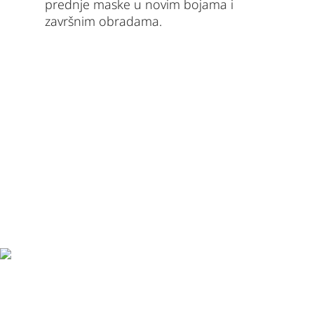
prednje maske u novim bojama i
završnim obradama.