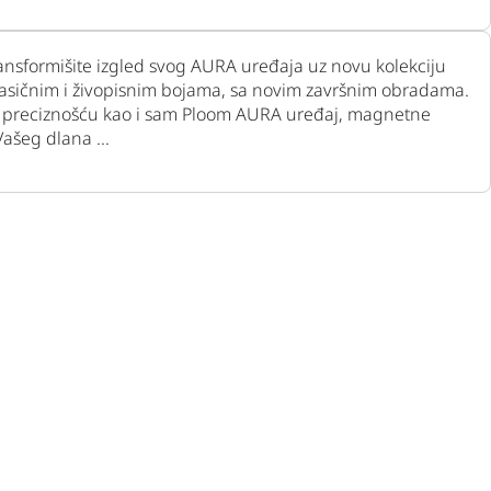
transformišite izgled svog AURA uređaja uz novu kolekciju
klasičnim i živopisnim bojama, sa novim završnim obradama.
 i preciznošću kao i sam Ploom AURA uređaj, magnetne
ašeg dlana ...