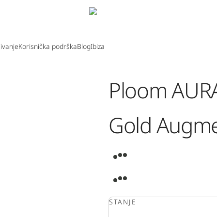
jivanje
Korisnička podrška
Blog
Ibiza
Ploom AURA
Gold Augme
0:00
/
0:00
STANJE