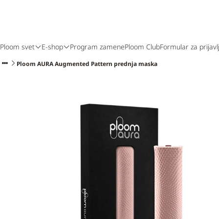
Ploom svet
E-shop
Program zamene
Ploom Club
Formular za prijavl
Ploom AURA Augmented Pattern prednja maska