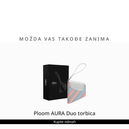
MOŽDA VAS TAKOĐE ZANIMA
Ploom AURA Duo torbica
Kupite odmah