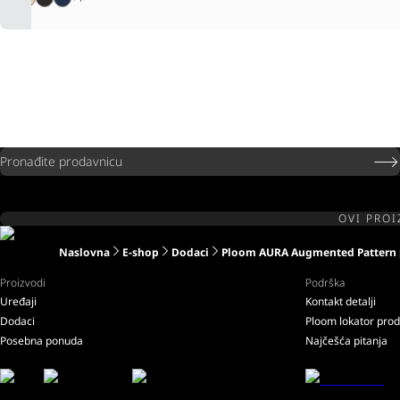
Pronađite prodavnicu
OVI PROI
Naslovna
E-shop
Dodaci
Ploom AURA Augmented Pattern 
Proizvodi
Podrška
Uređaji
Kontakt detalji
Dodaci
Ploom lokator pro
Posebna ponuda
Najčešća pitanja