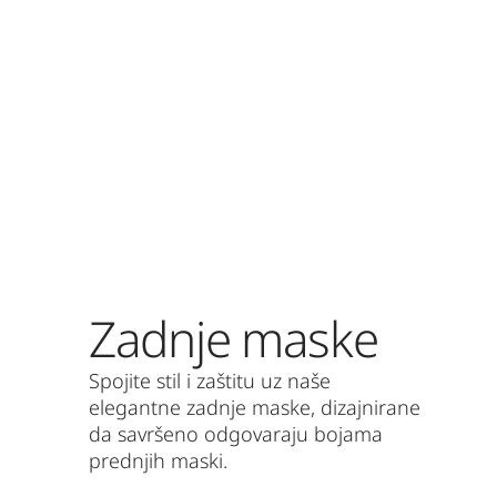
Zadnje maske
Spojite stil i zaštitu uz naše
elegantne zadnje maske, dizajnirane
da savršeno odgovaraju bojama
prednjih maski.