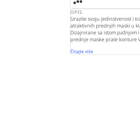
OPIS
Izrazite svoju jedinstvenost i 
atraktivnih prednjih maski u 
Dizajnirane sa istom pažnjom
prednje maske prate konture V
Čitajte više