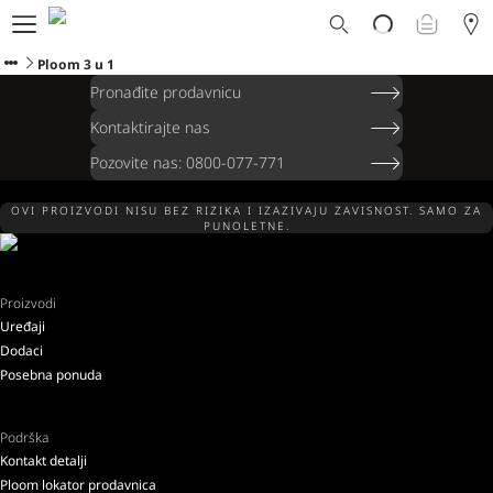
Ploom svet
E-shop
Ploom 3 u 1
Program zamene
Pronađite prodavnicu
Ploom Club
Kontaktirajte nas
Formular za prijavljivanje
Pozovite nas: 0800-077-771
Korisnička podrška
Blog
OVI PROIZVODI NISU BEZ RIZIKA I IZAZIVAJU ZAVISNOST. SAMO ZA
Ibiza
PUNOLETNE.
Proizvodi
Uređaji
SRPSKI
Dodaci
Posebna ponuda
Podrška
Kontakt detalji
Ploom lokator prodavnica