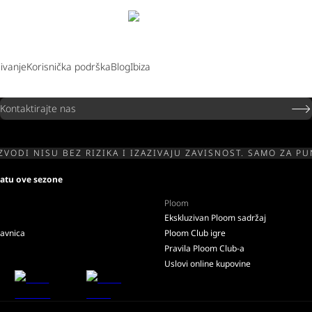
jivanje
Korisnička podrška
Blog
Ibiza
Kontaktirajte nas
ZVODI NISU BEZ RIZIKA I IZAZIVAJU ZAVISNOST. SAMO ZA P
zlatu ove sezone
Ploom
Ekskluzivan Ploom sadržaj
davnica
Ploom Club igre
Pravila Ploom Club-a
Uslovi online kupovine