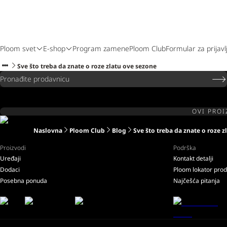
Ploom svet
E-shop
Program zamene
Ploom Club
Formular za prijavl
Sve što treba da znate o roze zlatu ove sezone
Pronađite prodavnicu
OVI PROI
Naslovna
Ploom Club
Blog
Sve što treba da znate o roze 
Proizvodi
Podrška
Uređaji
Kontakt detalji
Dodaci
Ploom lokator pro
Posebna ponuda
Najčešća pitanja