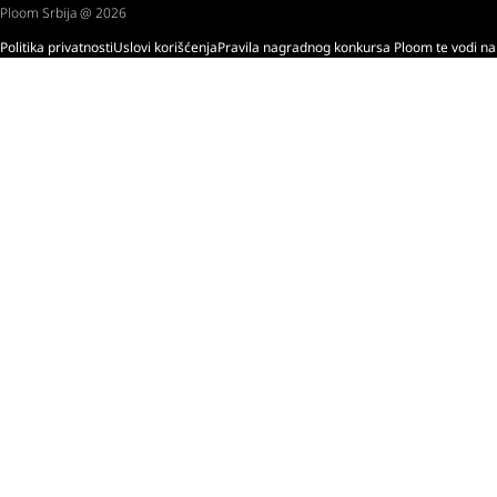
Ploom Srbija @ 2026
Politika privatnosti
Uslovi korišćenja
Pravila nagradnog konkursa Ploom te vodi na