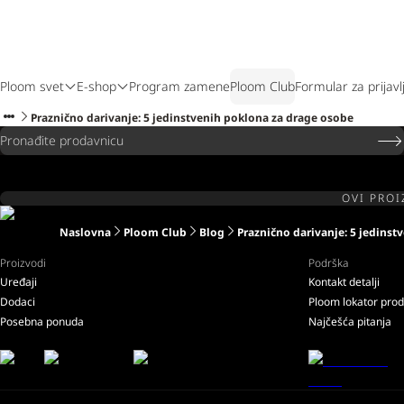
Ploom svet
E-shop
Program zamene
Ploom Club
Formular za prijavl
Praznično darivanje: 5 jedinstvenih poklona za drage osobe
Pronađite prodavnicu
OVI PROI
Naslovna
Ploom Club
Blog
Praznično darivanje: 5 jedins
Proizvodi
Podrška
Uređaji
Kontakt detalji
Dodaci
Ploom lokator pro
Posebna ponuda
Najčešća pitanja