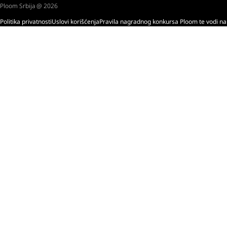
Ploom Srbija @ 2026
Politika privatnosti
Uslovi korišćenja
Pravila nagradnog konkursa Ploom te vodi na