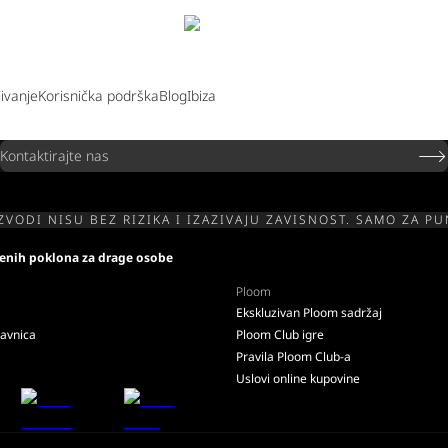
jivanje
Korisnička podrška
Blog
Ibiza
Kontaktirajte nas
ZVODI NISU BEZ RIZIKA I IZAZIVAJU ZAVISNOST. SAMO ZA P
tvenih poklona za drage osobe
Ploom
Ekskluzivan Ploom sadržaj
davnica
Ploom Club igre
Pravila Ploom Club-a
Uslovi online kupovine