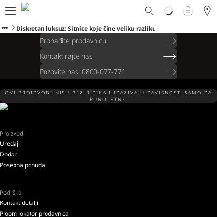
Ploom svet
E-shop
Diskretan luksuz: Sitnice koje čine veliku razliku
Program zamene
Pronađite prodavnicu
Ploom Club
Kontaktirajte nas
Formular za prijavljivanje
Pozovite nas: 0800-077-771
Korisnička podrška
Blog
OVI PROIZVODI NISU BEZ RIZIKA I IZAZIVAJU ZAVISNOST. SAMO ZA
Ibiza
PUNOLETNE.
Proizvodi
Uređaji
SRPSKI
Dodaci
Posebna ponuda
Podrška
Kontakt detalji
Ploom lokator prodavnica