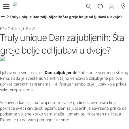
Ploom svet
E-shop
Truly unique Dan zaljubljenih: Šta greje bolje od ljubavi u dvoje?
Program zamene
PRAZNIK LJUBAVI
Ploom Club
Truly unique Dan zaljubljenih: Šta
Formular za prijavljivanje
Korisnička podrška
greje bolje od ljubavi u dvoje?
Blog
Ibiza
Ljubav ima svoj praznik:
Dan
zaljubljenih
! Potekao iz vremena starog
Rima, kada je sveštenik Valentin tajno venčavao zaljubljene parove
uprkos carskim zabranama, 14. februar simbolizuje ljubav koja prkosi
SRPSKI
svim preprekama.
Vekovima kasnije, na ovaj datum svake godine slavimo silu koja
pokreće svet i čini život lepšim. Dan zaljubljenih je savršena prilika da
podsetite voljene koliko Vam znače i izmamite im osmeh na lice, a
Ploom je tu da Vam pomogne u tome.