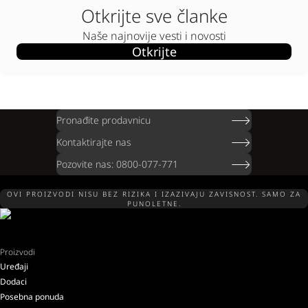
Otkrijte sve članke
Naše najnovije vesti i novosti
Otkrijte
Pronađite prodavnicu
Kontaktirajte nas
Pozovite nas: 0800-077-771
OVI PROIZVODI NISU BEZ RIZIKA I IZAZIVAJU ZAVISNOST. SAMO ZA
PUNOLETNE.
Proizvodi
Uređaji
Dodaci
Posebna ponuda