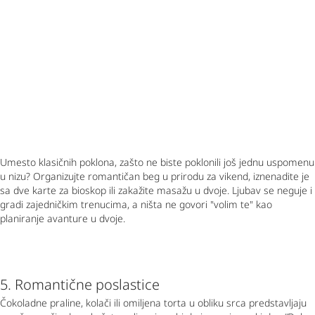
Umesto klasičnih poklona, zašto ne biste poklonili još jednu uspomenu
u nizu? Organizujte romantičan beg u prirodu za vikend, iznenadite je
sa dve karte za bioskop ili zakažite masažu u dvoje. Ljubav se neguje i
gradi zajedničkim trenucima, a ništa ne govori "volim te" kao
planiranje avanture u dvoje.
5. Romantične poslastice
Čokoladne praline, kolači ili omiljena torta u obliku srca predstavljaju