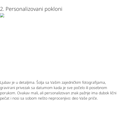
2. Personalizovani pokloni
Ljubav je u detaljima. Šolja sa Vašim zajedničkim fotografijama,
gravirani privezak sa datumom kada je sve počelo ili posebnom
porukom. Ovakav mali, ali personalizovan znak pažnje ima dubok lični
pečat i nosi sa sobom nešto neprocenjivo: deo Vaše priče.