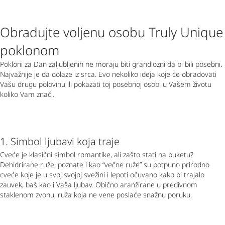
Obradujte voljenu osobu Truly Unique
poklonom
Pokloni za Dan zaljubljenih ne moraju biti grandiozni da bi bili posebni.
Najvažnije je da dolaze iz srca. Evo nekoliko ideja koje će obradovati
Vašu drugu polovinu ili pokazati toj posebnoj osobi u Vašem životu
koliko Vam znači.
1. Simbol ljubavi koja traje
Cveće je klasični simbol romantike, ali zašto stati na buketu?
Dehidrirane ruže, poznate i kao “večne ruže” su potpuno prirodno
cveće koje je u svoj svojoj svežini i lepoti očuvano kako bi trajalo
zauvek, baš kao i Vaša ljubav. Obično aranžirane u predivnom
staklenom zvonu, ruža koja ne vene poslaće snažnu poruku.