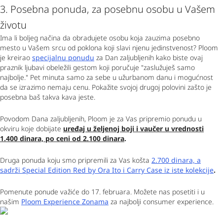
3. Posebna ponuda, za posebnu osobu u Vašem
životu
Ima li boljeg načina da obradujete osobu koja zauzima posebno
mesto u Vašem srcu od poklona koji slavi njenu jedinstvenost? Ploom
je kreirao
specijalnu ponudu
za Dan zaljubljenih kako biste ovaj
praznik ljubavi obeležili gestom koji poručuje "zaslužuješ samo
najbolje." Pet minuta samo za sebe u užurbanom danu i mogućnost
da se izrazimo nemaju cenu. Pokažite svojoj drugoj polovini zašto je
posebna baš takva kava jeste.
Povodom Dana zaljubljenih, Ploom je za Vas pripremio ponudu u
okviru koje dobijate
uređaj u željenoj boji i vaučer u vrednosti
1.400 dinara, po ceni od 2.100 dinara
.
Druga ponuda koju smo pripremili za Vas košta
2.700 dinara, a
sadrži Special Edition Red by Ora Ito i Carry Case iz iste kolekcije
.
Pomenute ponude važiće do 17. februara. Možete nas posetiti i u
našim
Ploom Experience Zonama
za najbolji consumer experience.