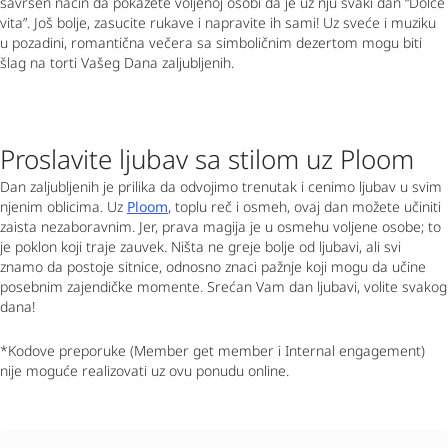
savršen način da pokažete voljenoj osobi da je uz nju svaki dan “
Dolce
vita”
. Još bolje, zasucite rukave i napravite ih sami! Uz sveće i muziku
u pozadini, romantična večera sa simboličnim dezertom mogu biti
šlag na torti Vašeg Dana zaljubljenih.
Proslavite ljubav sa stilom uz Ploom
Dan zaljubljenih je prilika da odvojimo trenutak i cenimo ljubav u svim
njenim oblicima. Uz
Ploom
, toplu reč i osmeh, ovaj dan možete učiniti
zaista nezaboravnim. Jer, prava magija je u osmehu voljene osobe; to
je poklon koji traje zauvek. Ništa ne greje bolje od ljubavi, ali svi
znamo da postoje sitnice, odnosno znaci pažnje koji mogu da učine
posebnim zajendičke momente. Srećan Vam dan ljubavi, volite svakog
dana!
*Kodove preporuke (Member get member i Internal engagement)
nije moguće realizovati uz ovu ponudu online.