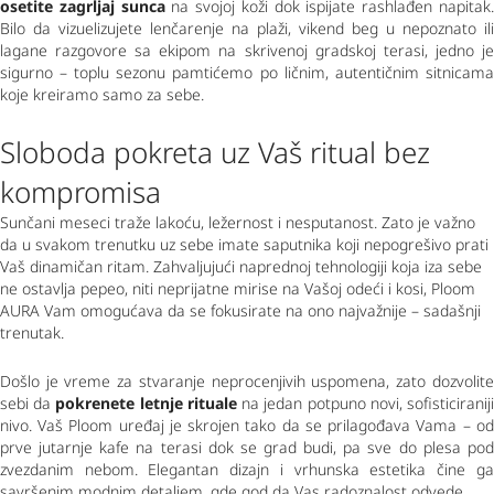
osetite zagrljaj sunca
 na svojoj koži dok ispijate rashlađen napitak. 
Bilo da vizuelizujete lenčarenje na plaži, vikend beg u nepoznato ili 
lagane razgovore sa ekipom na skrivenoj gradskoj terasi, jedno je 
sigurno – toplu sezonu pamtićemo po ličnim, autentičnim sitnicama 
koje kreiramo samo za sebe.
Sloboda pokreta uz Vaš ritual bez 
kompromisa
Sunčani meseci traže lakoću, ležernost i nesputanost. Zato je važno 
da u svakom trenutku uz sebe imate saputnika koji nepogrešivo prati 
Vaš dinamičan ritam. Zahvaljujući naprednoj tehnologiji koja iza sebe 
ne ostavlja pepeo, niti neprijatne mirise na Vašoj odeći i kosi, Ploom 
AURA Vam omogućava da se fokusirate na ono najvažnije – sadašnji 
trenutak.
Došlo je vreme za stvaranje neprocenjivih uspomena, zato dozvolite 
sebi da 
pokrenete letnje rituale
 na jedan potpuno novi, sofisticiraniji 
nivo. Vaš Ploom uređaj je skrojen tako da se prilagođava Vama – od 
prve jutarnje kafe na terasi dok se grad budi, pa sve do plesa pod 
zvezdanim nebom. Elegantan dizajn i vrhunska estetika čine ga 
savršenim modnim detaljem, gde god da Vas radoznalost odvede.