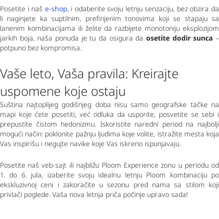
Posetite i naš 
e-shop
, i odaberite svoju letnju senzaciju, bez obzira da 
li naginjete ka suptilnim, prefinjenim tonovima koji se stapaju sa 
lanenim kombinacijama ili želite da razbijete monotoniju eksplozijom 
jarkih boja, naša ponuda je tu da osigura da 
osetite dodir sunca
 – 
potpuno bez kompromisa.
Vaše leto, Vaša pravila: Kreirajte 
uspomene koje ostaju
Suština najtoplijeg godišnjeg doba nisu samo geografske tačke na 
mapi koje ćete posetiti, već odluka da usporite, posvetite se sebi i 
prepustite čistom hedonizmu. Iskoristite naredni period na najbolji 
mogući način: poklonite pažnju ljudima koje volite, istražite mesta koja 
Vas inspirišu i negujte navike koje Vas iskreno ispunjavaju.
Posetite naš veb-sajt ili najbližu Ploom Experience zonu u periodu od 
1. do 6. jula, izaberite svoju idealnu letnju Ploom kombinaciju po 
ekskluzivnoj ceni i zakoračite u sezonu pred nama sa stilom koji 
privlači poglede. Vaša nova letnja priča počinje upravo sada!