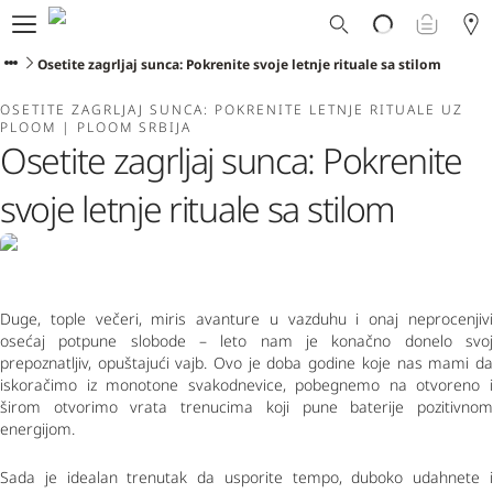
Ploom svet
E-shop
Osetite zagrljaj sunca: Pokrenite svoje letnje rituale sa stilom
Program zamene
OSETITE ZAGRLJAJ SUNCA: POKRENITE LETNJE RITUALE UZ
Ploom Club
PLOOM | PLOOM SRBIJA
Formular za prijavljivanje
Osetite zagrljaj sunca: Pokrenite
Korisnička podrška
Blog
svoje letnje rituale sa stilom
Ibiza
Duge, tople večeri, miris avanture u vazduhu i onaj neprocenjivi 
SRPSKI
osećaj potpune slobode – leto nam je konačno donelo svoj 
prepoznatljiv, opuštajući vajb. Ovo je doba godine koje nas mami da 
iskoračimo iz monotone svakodnevice, pobegnemo na otvoreno i 
širom otvorimo vrata trenucima koji pune baterije pozitivnom 
energijom.