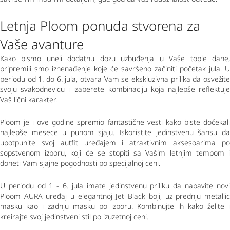
Letnja Ploom ponuda stvorena za 
Vaše avanture
Kako bismo uneli dodatnu dozu uzbuđenja u Vaše tople dane, 
pripremili smo iznenađenje koje će savršeno začiniti početak jula. 
U 
periodu od 1. do 6. jula, otvara Vam se ekskluzivna prilika da osvežite 
svoju svakodnevicu i izaberete kombinaciju koja najlepše reflektuje 
Vaš lični karakter.
Ploom je i ove godine spremio fantastične vesti kako biste dočekali 
najlepše mesece u punom sjaju. Iskoristite jedinstvenu šansu da 
upotpunite svoj autfit uređajem i atraktivnim aksesoarima po 
sopstvenom izboru, koji će se stopiti sa Vašim letnjim tempom i 
doneti Vam sjajne pogodnosti po specijalnoj ceni.
U periodu od 1 - 6. jula imate jedinstvenu priliku da nabavite novi 
Ploom AURA uređaj u elegantnoj Jet Black boji, uz prednju metallic 
masku kao i zadnju masku po izboru. Kombinujte ih kako želite i 
kreirajte svoj jedinstveni stil po izuzetnoj ceni.