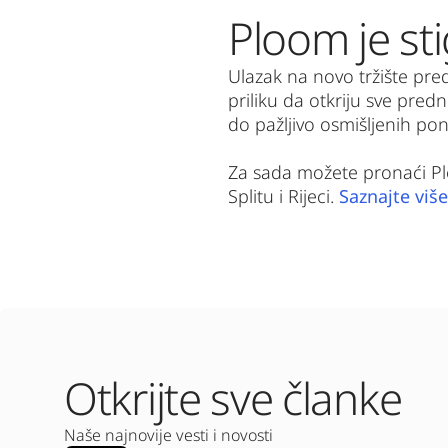
Ploom je st
Ulazak na novo tržište pred
priliku da otkriju sve pre
do pažljivo osmišljenih po
Za sada možete pronaći Plo
Splitu i Rijeci. 
Saznajte više
Otkrijte sve članke
Naše najnovije vesti i novosti