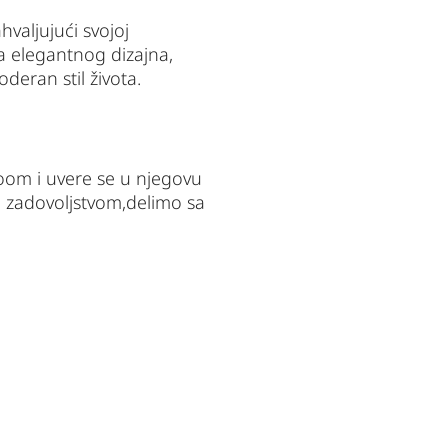
valjujući svojoj 
 elegantnog dizajna, 
deran stil života.
Ploom i uvere se u njegovu 
 zadovoljstvom,delimo sa 