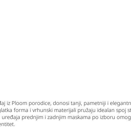
j iz Ploom porodice, donosi tanji, pametniji i elegantn
tka forma i vrhunski materijali pružaju idealan spoj stil
 uređaja prednjim i zadnjim maskama po izboru omogu
ntitet.