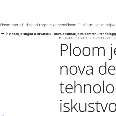
Ploom svet
E-shop
Program zamene
Ploom Club
Formular za prijavl
Ploom je stigao u Hrvatsku – nova destinacija za pametnu tehnologij
PLOOM STIGAO U HRVATSKU |
Ploom j
nova de
tehnolo
iskustvo