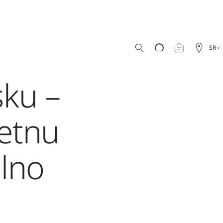
SR
sku –
metnu
alno