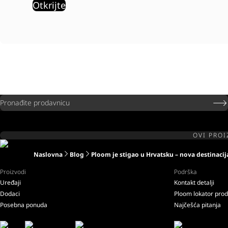
Otkrijte
Pronađite prodavnicu
OVI PROI
Naslovna
Blog
Ploom je stigao u Hrvatsku – nova destinaci
Proizvodi
Podrška
Uređaji
Kontakt detalji
Dodaci
Ploom lokator pro
Posebna ponuda
Najčešća pitanja