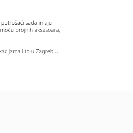
 potrošači sada imaju 
omoću brojnih aksesoara, 
acijama i to u Zagrebu, 