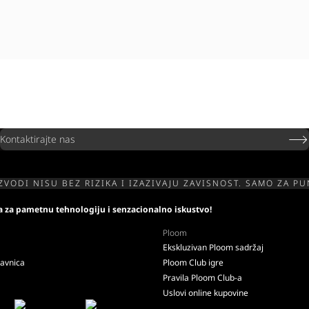
Kontaktirajte nas
ZVODI NISU BEZ RIZIKA I IZAZIVAJU ZAVISNOST. SAMO ZA P
ja za pametnu tehnologiju i senzacionalno iskustvo!
Ploom
Ekskluzivan Ploom sadržaj
davnica
Ploom Club igre
Pravila Ploom Club-a
Uslovi online kupovine