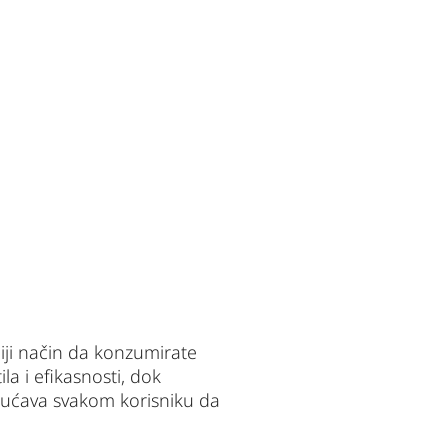
iji način da konzumirate 
a i efikasnosti, dok 
ćava svakom korisniku da 