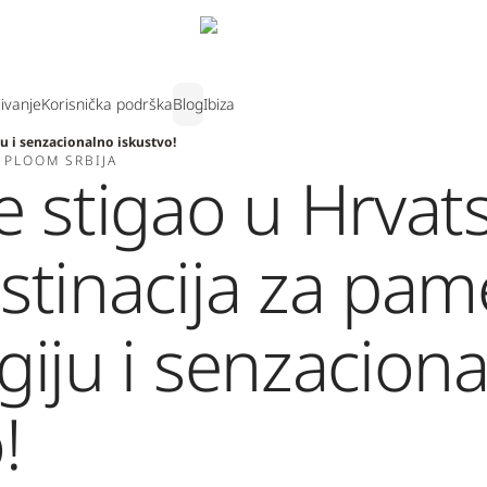
jivanje
Korisnička podrška
Blog
Ibiza
u i senzacionalno iskustvo!
 PLOOM SRBIJA
e stigao u Hrvat
stinacija za pa
giju i senzacion
!