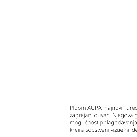
Ploom AURA, najnoviji uređa
zagrejani duvan. Njegova gla
mogućnost prilagođavanja
kreira sopstveni vizuelni ide