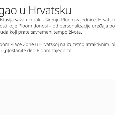
igao u Hrvatsku
stavlja važan korak u širenju Ploom zajednice. Hrvatski
dnosti koje Ploom donosi – od personalizacije uređaja p
nuda koji prate savremeni tempo života.
om Place Zone u Hrvatskoj na izuzetno atraktivnim lok
 i (p)ostanite deo Ploom zajednice!