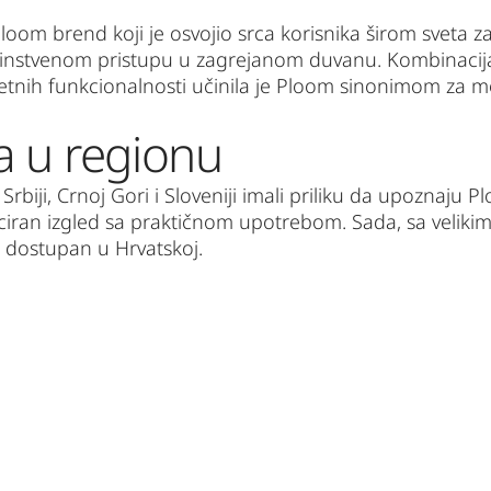
oom brend koji je osvojio srca korisnika širom sveta zah
jedinstvenom pristupu u zagrejanom duvanu. Kombinacija
etnih funkcionalnosti učinila je Ploom sinonimom za mo
a u regionu
Srbiji, Crnoj Gori i Sloveniji imali priliku da upoznaju 
iciran izgled sa praktičnom upotrebom. Sada, sa velikim
e dostupan u Hrvatskoj.